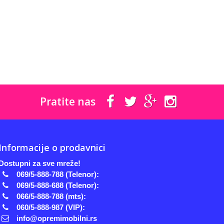
Pratite nas
Informacije o prodavnici
Dostupni za sve mreže!
069/5-888-788 (Telenor):
069/5-888-688 (Telenor):
066/5-888-788 (mts):
060/5-888-987 (VIP):
info@opremimobilni.rs