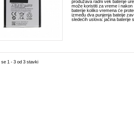
produžava radni vek baterije ure
može koristiti za vreme i nakon
baterije koliko vremena će prote
između dva punjenja bateije zav
sledećih uslova: jačina baterije 
 se 1 - 3 od 3 stavki