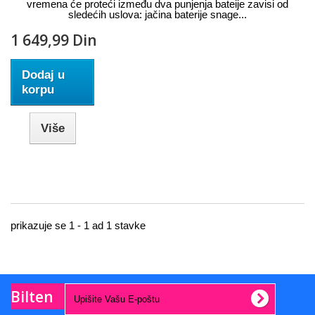
vremena će proteći između dva punjenja bateije zavisi od
sledećih uslova: jačina baterije snage...
1 649,99 Din
Dodaj u
korpu
Više
prikazuje se 1 - 1 ad 1 stavke
Bilten