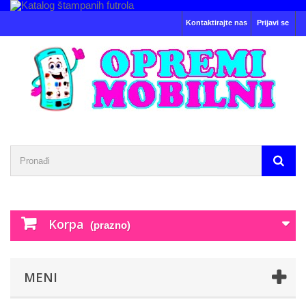
Kontaktirajte nas
Prijavi se
Korpa
(prazno)
MENI