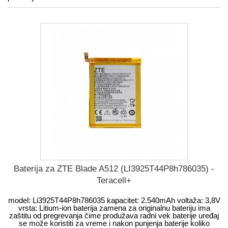
Baterija za ZTE Blade A512 (LI3925T44P8h786035) -
Teracell+
model: Li3925T44P8h786035 kapacitet: 2.540mAh voltaža: 3,8V
vrsta: Litium-ion baterija zamena za originalnu bateriju ima
zaštitu od pregrevanja čime produžava radni vek baterije uređaj
se može koristiti za vreme i nakon punjenja baterije koliko