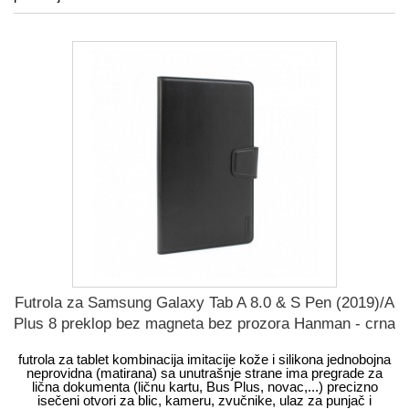
Futrola za Samsung Galaxy Tab A 8.0 & S Pen (2019)/A
Plus 8 preklop bez magneta bez prozora Hanman - crna
futrola za tablet kombinacija imitacije kože i silikona jednobojna
neprovidna (matirana) sa unutrašnje strane ima pregrade za
lična dokumenta (ličnu kartu, Bus Plus, novac,...) precizno
isečeni otvori za blic, kameru, zvučnike, ulaz za punjač i