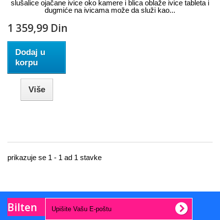
slušalice ojačane ivice oko kamere i blica oblaže ivice tableta i
dugmiće na ivicama može da služi kao...
1 359,99 Din
Dodaj u
korpu
Više
prikazuje se 1 - 1 ad 1 stavke
Bilten