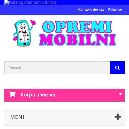
Kontaktirajte nas
Prijavi se
Korpa
(prazno)
MENI