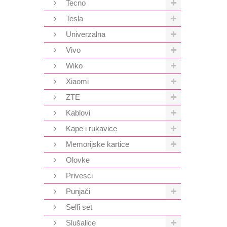
Tecno
Tesla
Univerzalna
Vivo
Wiko
Xiaomi
ZTE
Kablovi
Kape i rukavice
Memorijske kartice
Olovke
Privesci
Punjači
Selfi set
Slušalice