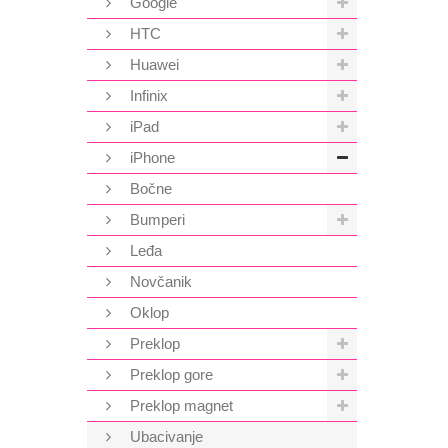
Google
HTC
Huawei
Infinix
iPad
iPhone
Bočne
Bumperi
Leđa
Novčanik
Oklop
Preklop
Preklop gore
Preklop magnet
Ubacivanje