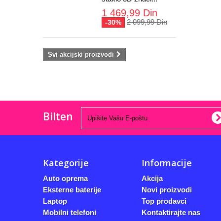
1 469,99 Din
2 099,99 Din
-30%
Svi akcijski proizvodi
Bilten
Kategorije
Informacije
Auto oprema
Akcija
Eksterne baterije
Novi proizvodi
Laptop
Top prodavci
Mobilni telefoni
Kontaktirajte nas