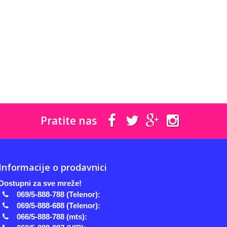
Pratite nas
Informacije o prodavnici
Dostupni za sve mreže!
069/5-888-788 (Telenor):
069/5-888-688 (Telenor):
066/5-888-788 (mts):