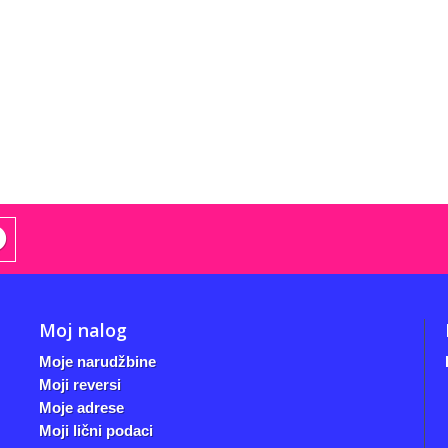
Moj nalog
Moje narudžbine
Moji reversi
Moje adrese
Moji lični podaci