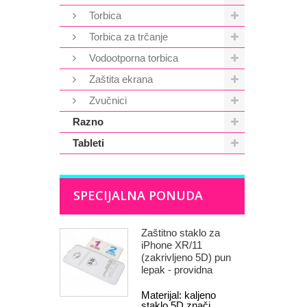
Torbica
Torbica za trčanje
Vodootporna torbica
Zaštita ekrana
Zvučnici
Razno
Tableti
SPECIJALNA PONUDA
Zaštitno staklo za
iPhone XR/11
(zakrivljeno 5D) pun
lepak - providna
Materijal: kaljeno
staklo 5D znači...