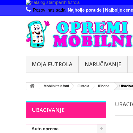
Pozovi nas sada:
Najbolje ponude | Najbolje cene 
MOJA FUTROLA
NARUČIVANJE
Mobilni telefoni
Futrola
iPhone
Ubaciva
UBACI
UBACIVANJE
Auto oprema