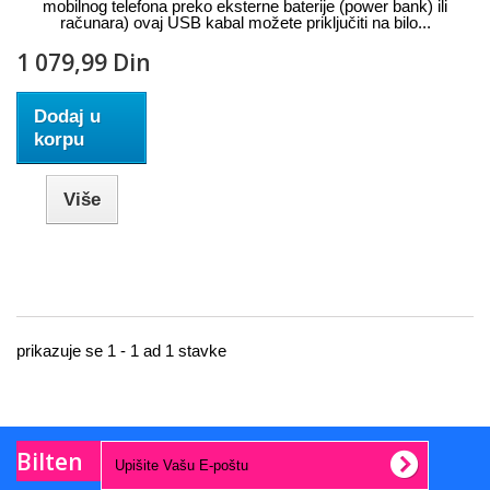
mobilnog telefona preko eksterne baterije (power bank) ili
računara) ovaj USB kabal možete priključiti na bilo...
1 079,99 Din
Dodaj u
korpu
Više
prikazuje se 1 - 1 ad 1 stavke
Bilten