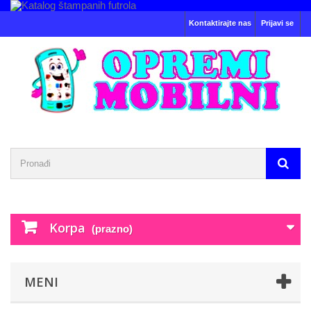
Kontaktirajte nas
Prijavi se
Korpa
(prazno)
MENI