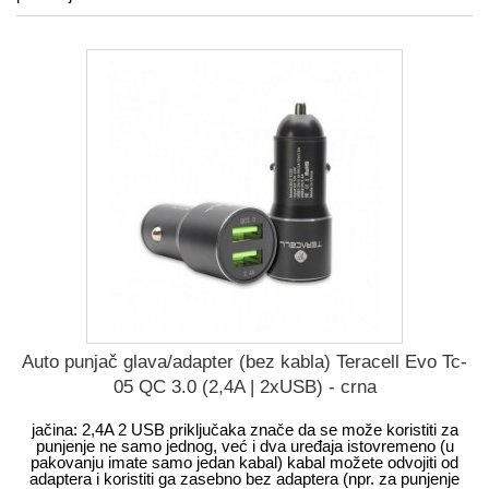
Auto punjač glava/adapter (bez kabla) Teracell Evo Tc-
05 QC 3.0 (2,4A | 2xUSB) - crna
jačina: 2,4A 2 USB priključaka znače da se može koristiti za
punjenje ne samo jednog, već i dva uređaja istovremeno (u
pakovanju imate samo jedan kabal) kabal možete odvojiti od
adaptera i koristiti ga zasebno bez adaptera (npr. za punjenje