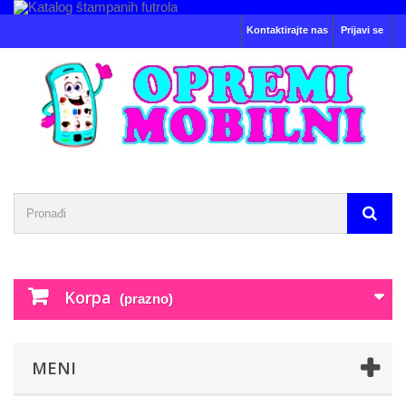
Kontaktirajte nas
Prijavi se
Korpa
(prazno)
MENI