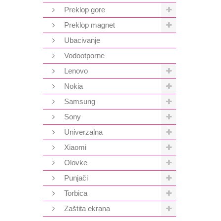
Preklop gore
Preklop magnet
Ubacivanje
Vodootporne
Lenovo
Nokia
Samsung
Sony
Univerzalna
Xiaomi
Olovke
Punjači
Torbica
Zaštita ekrana