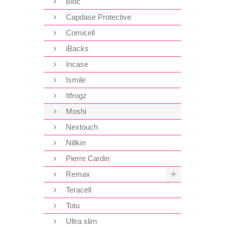
Bloc
Capdase Protective
Comicell
iBacks
Incase
Ismile
Itfrogz
Moshi
Nextouch
Nillkin
Pierre Cardin
Remax
Teracell
Totu
Ultra slim