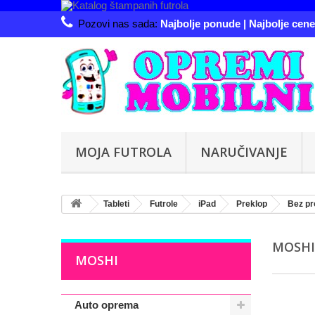
Pozovi nas sada:
Najbolje ponude | Najbolje cene 
MOJA FUTROLA
NARUČIVANJE
Tableti
Futrole
iPad
Preklop
Bez pr
MOSH
MOSHI
Auto oprema