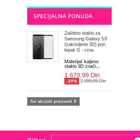
SPECIJALNA PONUDA
Zaštitno staklo za
Samsung Galaxy S9
(zakrivljeno 3D) pun
lepak G - crna
Materijal: kaljeno
staklo 3D znači...
1 679,99 Din
2 099,99 Din
-20%
Svi akcijski proizvodi