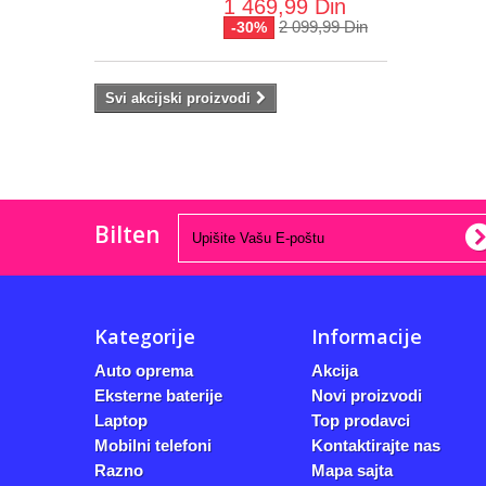
1 469,99 Din
2 099,99 Din
-30%
Svi akcijski proizvodi
Bilten
Kategorije
Informacije
Auto oprema
Akcija
Eksterne baterije
Novi proizvodi
Laptop
Top prodavci
Mobilni telefoni
Kontaktirajte nas
Razno
Mapa sajta