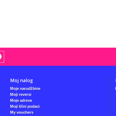
Moj nalog
Moje narudžbine
Moji reversi
Moje adrese
Moji lični podaci
My vouchers