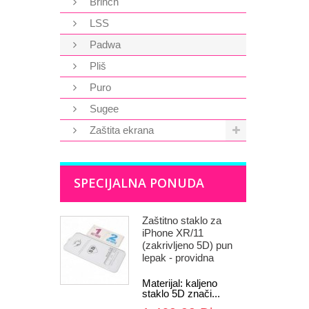
Brinch
LSS
Padwa
Pliš
Puro
Sugee
Zaštita ekrana
SPECIJALNA PONUDA
Zaštitno staklo za
iPhone XR/11
(zakrivljeno 5D) pun
lepak - providna
Materijal: kaljeno
staklo 5D znači...