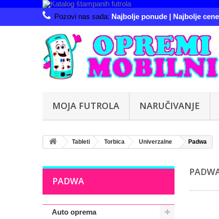
Pozovi nas sada:
Najbolje ponude | Najbolje cene 
MOJA FUTROLA
NARUČIVANJE
Tableti
Torbica
Univerzalne
Padwa
PADW
PADWA
Auto oprema