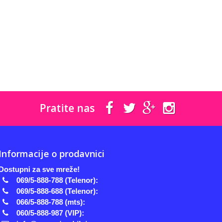
Pratite nas
Informacije o prodavnici
Dostupni za sve mreže!
069/5-888-788 (Telenor):
069/5-888-688 (Telenor):
066/5-888-788 (mts):
060/5-888-987 (VIP):