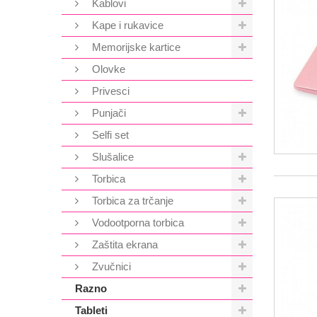
Kablovi
Kape i rukavice
Memorijske kartice
Olovke
Privesci
Punjači
Selfi set
Slušalice
Torbica
Torbica za trčanje
Vodootporna torbica
Zaštita ekrana
Zvučnici
Razno
Tableti