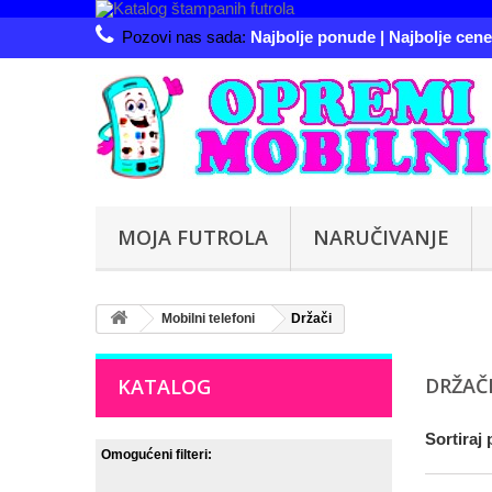
Pozovi nas sada:
Najbolje ponude | Najbolje cene 
MOJA FUTROLA
NARUČIVANJE
Mobilni telefoni
Držači
DRŽAČ
KATALOG
Sortiraj 
Omogućeni filteri: