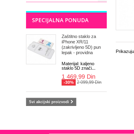
SPECIJALNA PONUDA
Zaštitno staklo za
iPhone XR/11
(zakrivljeno 5D) pun
Prikazuju
lepak - providna
Materijal: kaljeno
staklo 5D znači...
1 469,99 Din
2 099,99 Din
-30%
Svi akcijski proizvodi