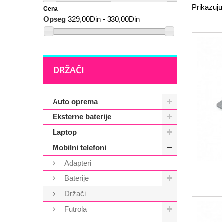
Prikazuju
Cena
Opseg
329,00Din - 330,00Din
DRŽAČI
Auto oprema
Eksterne baterije
Laptop
Mobilni telefoni
Adapteri
Baterije
Držači
Futrola