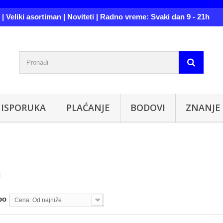
| Veliki asortiman | Noviteti | Radno vreme: Svaki dan 9 - 21h
ISPORUKA
PLAĆANJE
BODOVI
ZNANJE
I
po
Cena: Od najniže