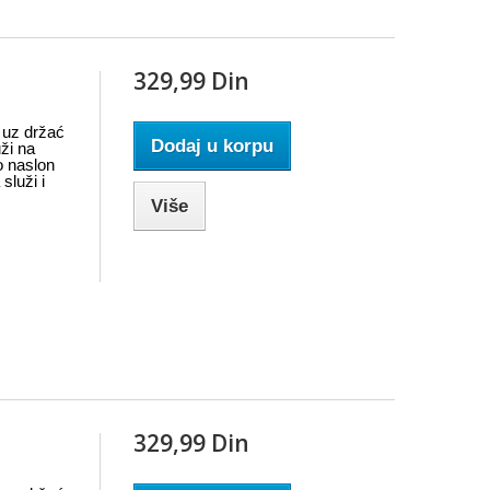
329,99 Din
n uz držać
Dodaj u korpu
uži na
o naslon
služi i
Više
329,99 Din