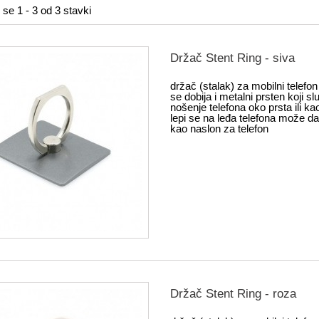
 se 1 - 3 od 3 stavki
Držač Stent Ring - siva
držač (stalak) za mobilni telefo
se dobija i metalni prsten koji sl
nošenje telefona oko prsta ili ka
lepi se na leđa telefona može da 
kao naslon za telefon
Držač Stent Ring - roza