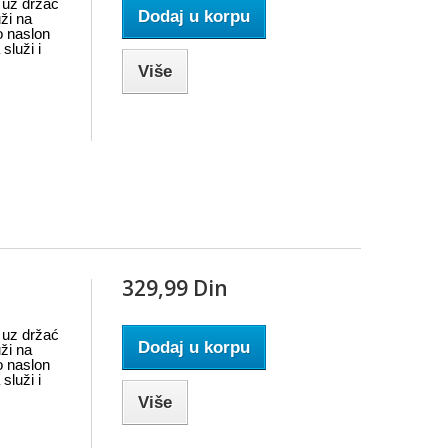
n uz držać
Dodaj u korpu
uži na
o naslon
služi i
Više
329,99 Din
n uz držać
Dodaj u korpu
uži na
o naslon
služi i
Više