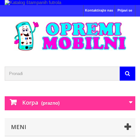
Kontaktirajte nas
Prijavi se
Korpa
(prazno)
MENI