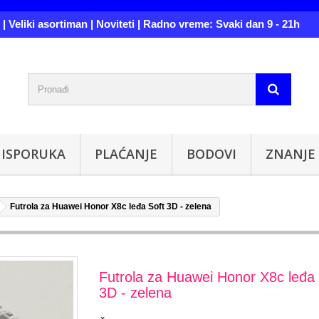
| Veliki asortiman | Noviteti | Radno vreme: Svaki dan 9 - 21h
ISPORUKA
PLAĆANJE
BODOVI
ZNANJE
Futrola za Huawei Honor X8c leđa Soft 3D - zelena
Futrola za Huawei Honor X8c leđa 
3D - zelena