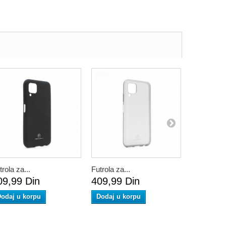
trola za...
Futrola za...
Futrola za.
09,99 Din
409,99 Din
589,99 
odaj u korpu
Dodaj u korpu
Dodaj u 