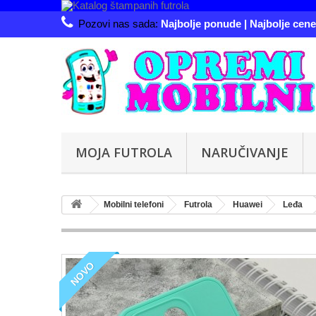
Pozovi nas sada:
Najbolje ponude | Najbolje cene 
MOJA FUTROLA
NARUČIVANJE
Mobilni telefoni
Futrola
Huawei
Leđa
NOVO