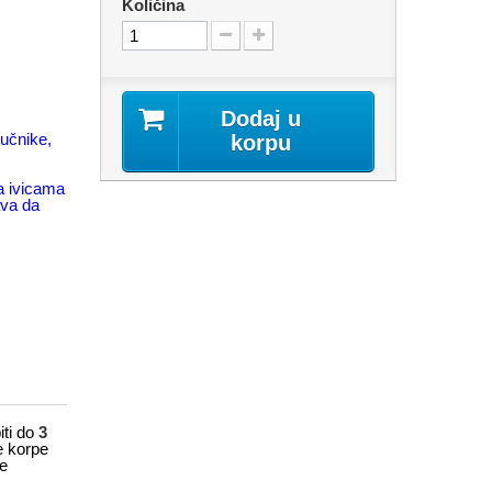
Količina
Dodaj u
vučnike,
korpu
na ivicama
ava da
ti do
3
e korpe
e