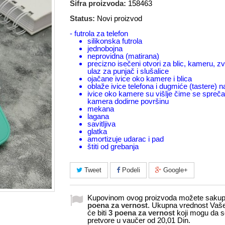
Šifra proizvoda:
158463
Status:
Novi proizvod
- futrola za telefon
silikonska futrola
jednobojna
neprovidna (matirana)
precizno isečeni otvori za blic, kameru, z
ulaz za punjač i slušalice
ojačane ivice oko kamere i blica
oblaže ivice telefona i dugmiće (tastere) 
ivice oko kamere su višlje čime se spreč
kamera dodirne površinu
mekana
lagana
savitljiva
glatka
amortizuje udarac i pad
štiti od grebanja
Tweet
Podeli
Google+
Kupovinom ovog proizvoda možete sakupi
poena za vernost
. Ukupna vrednost Vaš
će biti
3
poena za vernost
koji mogu da s
pretvore u vaučer od
20,01 Din
.