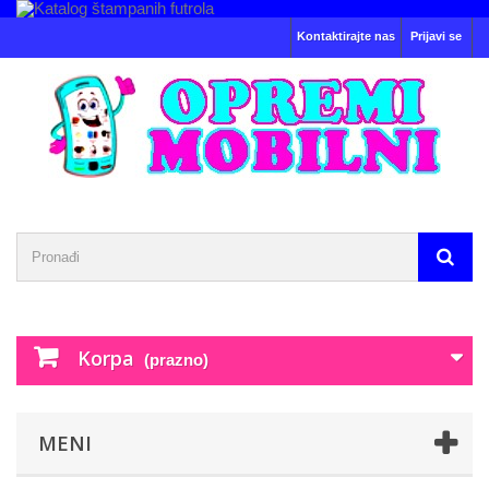
Kontaktirajte nas
Prijavi se
Korpa
(prazno)
MENI