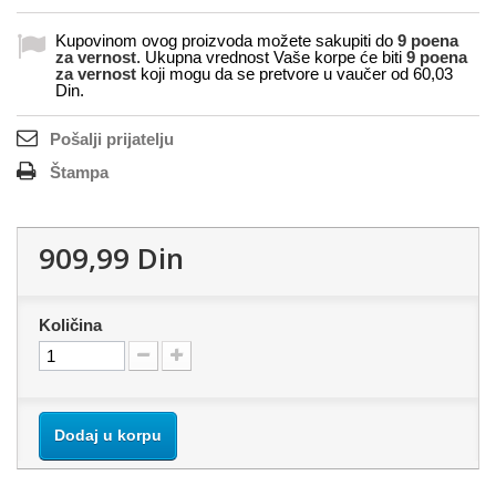
Kupovinom ovog proizvoda možete sakupiti do
9
poena
za vernost
. Ukupna vrednost Vaše korpe će biti
9
poena
za vernost
koji mogu da se pretvore u vaučer od
60,03
Din
.
Pošalji prijatelju
Štampa
909,99 Din
Količina
Dodaj u korpu