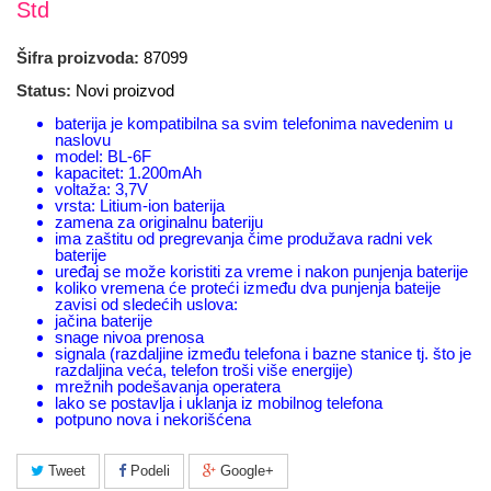
Std
Šifra proizvoda:
87099
Status:
Novi proizvod
baterija je kompatibilna sa svim telefonima navedenim u
naslovu
model: BL-6F
kapacitet: 1.200mAh
voltaža: 3,7V
vrsta: Litium-ion baterija
zamena za originalnu bateriju
ima zaštitu od pregrevanja čime produžava radni vek
baterije
uređaj se može koristiti za vreme i nakon punjenja baterije
koliko vremena će proteći između dva punjenja bateije
zavisi od sledećih uslova:
jačina baterije
snage nivoa prenosa
signala (razdaljine između telefona i bazne stanice tj. što je
razdaljina veća, telefon troši više energije)
mrežnih podešavanja operatera
lako se postavlja i uklanja iz mobilnog telefona
potpuno nova i nekorišćena
Tweet
Podeli
Google+