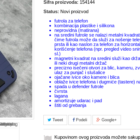
Šifra proizvoda:
154144
Status:
Novi proizvod
futrola za telefon
kombinacija plastike i silikona
neprovidna (matirana)
na sredini futrole se nalazi metalni kvadrat
čime futrola može da služi za nošenje tel
prsta ili kao naslon za telefon za horizonta
korišćenje telefona (npr. pregled video sn
sl.)
magnetni kvadrat na sredini služi kao drž
ili neki drugi metalni držač
precizno isečeni otvori za blic, kameru, z
ulaz za punjač i slušalice
ojačane ivice oko kamere i blica
oblaže ivice telefona i dugmiće (tastere) 
spada u defender futrole
čvrsta
lagana
amortizuje udarac i pad
štiti od grebanja
Tweet
Podeli
Google+
Kupovinom ovog proizvoda možete sakupi