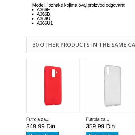
Modeli i oznake kojima ovaj proizvod odgovara:
A366E
A366B
A366U
A366U1
30 OTHER PRODUCTS IN THE SAME C
Futrola za...
Futrola za...
349,99 Din
359,99 Din