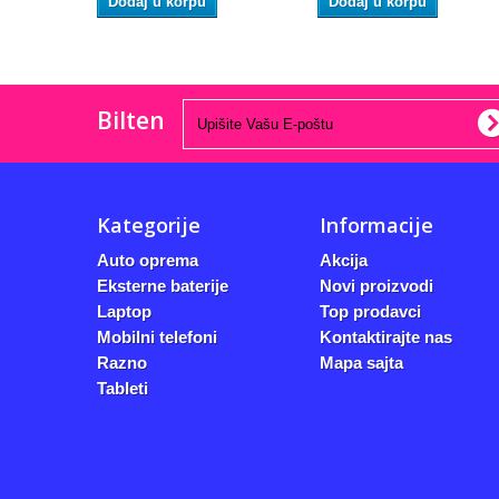
Dodaj u korpu
Dodaj u korpu
Bilten
Kategorije
Informacije
Auto oprema
Akcija
Eksterne baterije
Novi proizvodi
Laptop
Top prodavci
Mobilni telefoni
Kontaktirajte nas
Razno
Mapa sajta
Tableti