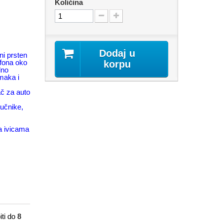
Količina
Dodaj u
ni prsten
efona oko
korpu
lno
imaka i
ač za auto
vučnike,
na ivicama
ti do
8