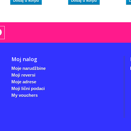
Dodaj u korpu
Dodaj u korpu
D
Moj nalog
Moje narudžbine
Moji reversi
Moje adrese
Moji lični podaci
My vouchers