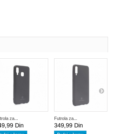
trola za...
Futrola za...
Futrola za.
49,99 Din
349,99 Din
349,99 