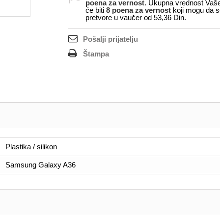
poena za vernost
. Ukupna vrednost Vaš
će biti
8
poena za vernost
koji mogu da s
pretvore u vaučer od
53,36 Din
.
Pošalji prijatelju
Štampa
Plastika / silikon
Samsung Galaxy A36