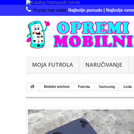
Pozovi nas sada:
Najbolje ponude | Najbolje cene 
MOJA FUTROLA
NARUČIVANJE
Mobilni telefoni
Futrola
Samsung
Leđa