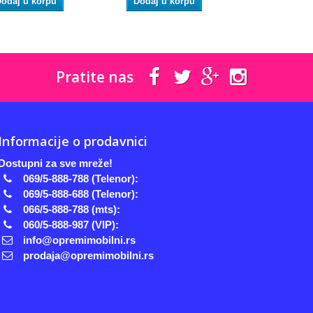
odaj u korpu
Dodaj u korpu
Dodaj u 
Pratite nas
Informacije o prodavnici
Dostupni za sve mreže!
069/5-888-788 (Telenor):
069/5-888-688 (Telenor):
066/5-888-788 (mts):
060/5-888-987 (VIP):
info@opremimobilni.rs
prodaja@opremimobilni.rs