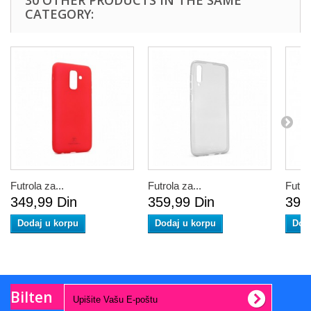
30 OTHER PRODUCTS IN THE SAME
CATEGORY:
Futrola za...
Futrola za...
Futrol
349,99 Din
359,99 Din
399
Dodaj u korpu
Dodaj u korpu
Dod
Bilten