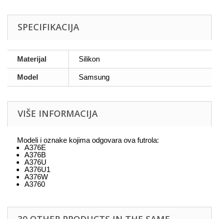
SPECIFIKACIJA
Materijal
Silikon
Model
Samsung
VIŠE INFORMACIJA
Modeli i oznake kojima odgovara ova futrola:
A376E
A376B
A376U
A376U1
A376W
A3760