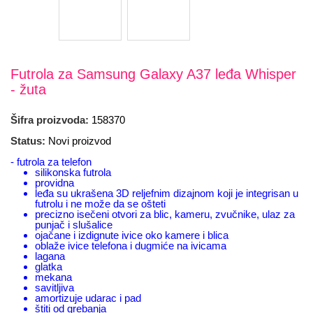
Futrola za Samsung Galaxy A37 leđa Whisper
- žuta
Šifra proizvoda:
158370
Status:
Novi proizvod
- futrola za telefon
silikonska futrola
providna
leđa su ukrašena 3D reljefnim dizajnom koji je integrisan u
futrolu i ne može da se ošteti
precizno isečeni otvori za blic, kameru, zvučnike, ulaz za
punjač i slušalice
ojačane i izdignute ivice oko kamere i blica
oblaže ivice telefona i dugmiće na ivicama
lagana
glatka
mekana
savitljiva
amortizuje udarac i pad
štiti od grebanja