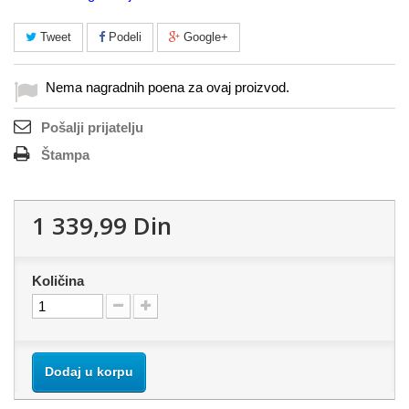
Tweet
Podeli
Google+
Nema nagradnih poena za ovaj proizvod.
Pošalji prijatelju
Štampa
1 339,99 Din
Količina
Dodaj u korpu