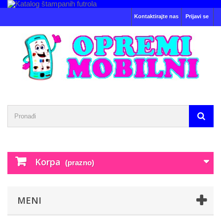
Kontaktirajte nas
Prijavi se
Korpa
(prazno)
MENI